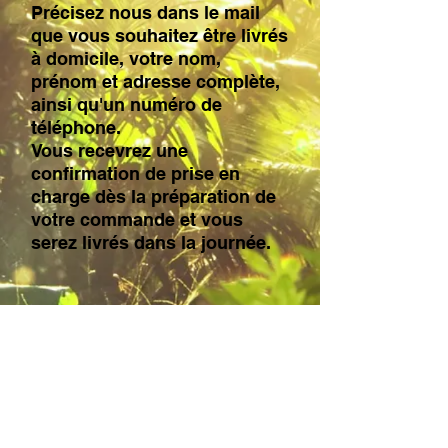
Précisez nous dans le mail
que vous souhaitez être livrés
à domicile, votre nom,
prénom et adresse complète,
ainsi qu'un numéro de
téléphone.
Vous recevrez une
confirmation de prise en
charge dès la préparation de
votre commande et vous
serez livrés dans la journée.
© 2023 Pura vida créé
par la SAS TECH SPIRIT
Pharmacie enregistrée
au conseil de l'ordre des
pharmaciens sous le